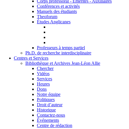
Corps professoral - Émérites - Auxiliaires
Conférences et activités
Manuels des étudiants
Theoforum
Études Anglicanes
Professeurs à temps partiel
Ph.D. de recherche interdisciplinaire
Centres et Services
Bibliothèque et Archives Jean-Léon Allie
Chercher
Vidéos
Services
Heures
Dons
Notre équipe
Politiques
Droit d’auteur
Historique
Contactez-nous
Événements
Centre de rédaction