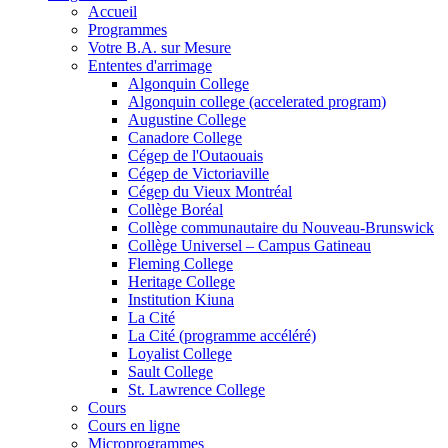
Accueil
Programmes
Votre B.A. sur Mesure
Ententes d'arrimage
Algonquin College
Algonquin college (accelerated program)
Augustine College
Canadore College
Cégep de l'Outaouais
Cégep de Victoriaville
Cégep du Vieux Montréal
Collège Boréal
Collège communautaire du Nouveau-Brunswick
Collège Universel – Campus Gatineau
Fleming College
Heritage College
Institution Kiuna
La Cité
La Cité (programme accéléré)
Loyalist College
Sault College
St. Lawrence College
Cours
Cours en ligne
Microprogrammes