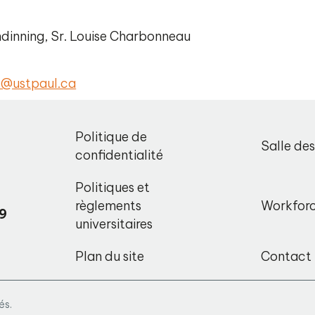
ndinning, Sr. Louise Charbonneau
s@ustpaul.ca
,
Politique de
Salle de
o
confidentialité
Politiques et
règlements
Workfor
9
universitaires
Plan du site
Contact
és.