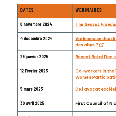
DATES
WEBINAIRES
6 novembre 2024
The
Sensus Fideli
4 décembre 2024
Vademecum des droi
des abus ?
29 janvier 2025
Recent Rotal Decis
12 Février 2025
Co-workers in the 
Women Participati
5 mars 2025
De l’avocat ecclés
30 avril 2025
First Council of N