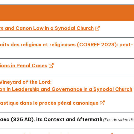
um
and Canon Law in a Synodal Church
ts des religieux et religieuses (CORREF 2023): peut-i
ions in Penal Cases
Vineyard of the Lord:
on in Leadership and Governance in a Synodal Church
iastique dans le procès pénal canonique
icaea (325 AD), its Context and Aftermath
(Pas de vidéo di