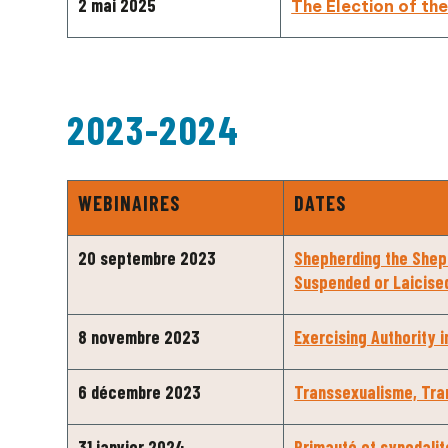
2 mai 2025
The Election of th
2023-2024
WEBINAIRES
DATES
20 septembre 2023
Shepherding the Sheph
Suspended or Laicise
8 novembre 2023
Exercising Authority 
6 décembre 2023
Transsexualisme, Tra
31 janvier 2024
Primauté et synodalité