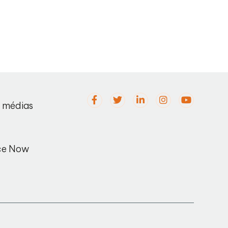
s médias
ce Now