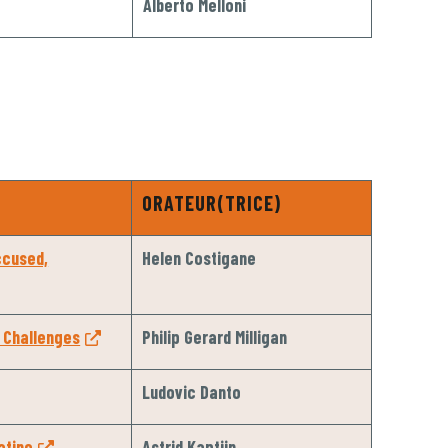
Alberto Melloni
ORATEUR(TRICE)
ccused,
Helen Costigane
d Challenges
Philip Gerard Milligan
Ludovic Danto
atine
Astrid Kaptijn