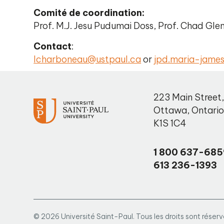
Comité de coordination:
Prof. M.J. Jesu Pudumai Doss, Prof. Chad Gle
Contact
:
lcharboneau@ustpaul.ca
or
jpd.maria-jame
223 Main Street
Ottawa
,
Ontari
K1S 1C4
1 800 637-685
613 236-1393
© 2026 Université Saint-Paul. Tous les droits sont réserv