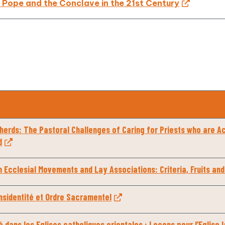
e Pope and the Conclave in the 21st Century
erds: The Pastoral Challenges of Caring for Priests who are A
d
in Ecclesial Movements and Lay Associations: Criteria, Fruits an
nsidentité et Ordre Sacramentel
 dans les Eglises catholiques orientales : Leçons pour l’Eglise l