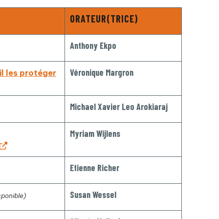
ORATEUR(TRICE)
Anthony Ekpo
Véronique Margron
l les protéger
Michael Xavier Leo Arokiaraj
Myriam Wijlens
Etienne Richer
Susan Wessel
sponible)