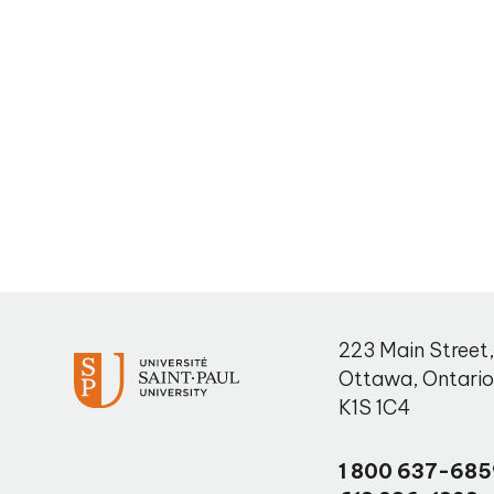
223 Main Street
Ottawa
,
Ontari
K1S 1C4
1 800 637-685