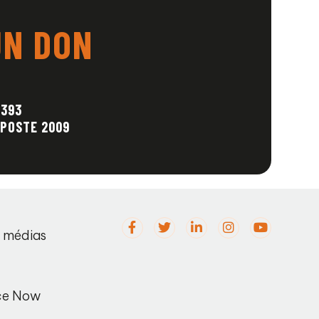
UN DON
1393
 POSTE 2009
s médias
ce Now