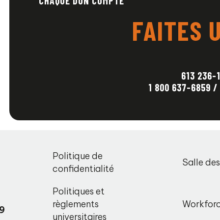
CHAQUE DON COMPTE
FAITES 
_
613 236-
1 800 637-6859 /
,
Politique de
Salle de
o
confidentialité
Politiques et
règlements
Workfor
9
universitaires