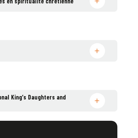
es en spiritualité chrétienne
onal King’s Daughters and