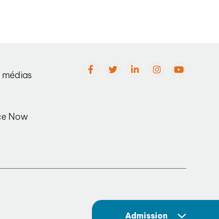
s médias
ce Now
Admission