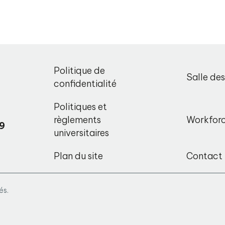
,
Politique de
Salle de
o
confidentialité
Politiques et
règlements
Workfor
9
universitaires
Plan du site
Contact
és.