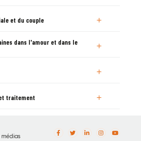
ale et du couple
ines dans l'amour et dans le
et traitement
s médias