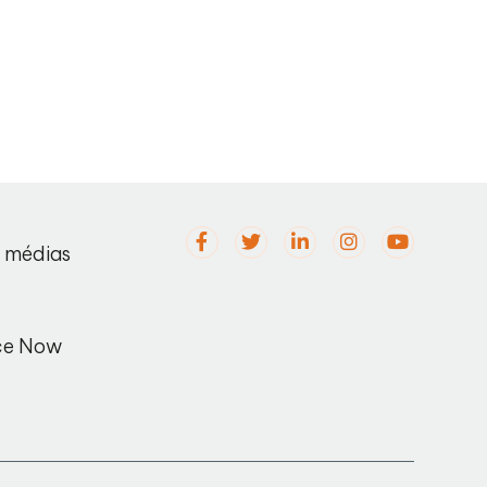
s médias
ce Now