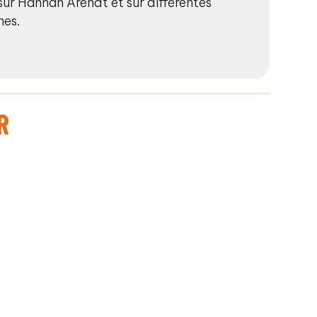
s sur Hannah Arendt et sur différentes
nes.
R