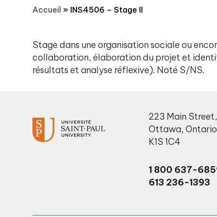
Accueil
»
INS4506 – Stage II
Stage dans une organisation sociale ou encor
collaboration, élaboration du projet et ident
résultats et analyse réflexive). Noté S/NS.
223 Main Street
Ottawa
,
Ontari
K1S 1C4
1 800 637-685
613 236-1393