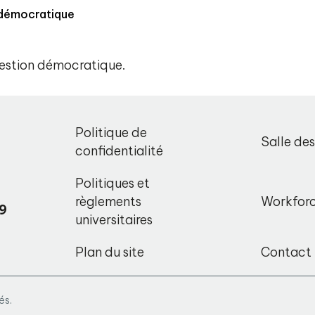
 démocratique
gestion démocratique.
,
Politique de
Salle de
o
confidentialité
Politiques et
règlements
Workfor
9
universitaires
Plan du site
Contact
és.