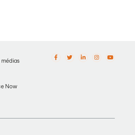
s médias
ce Now