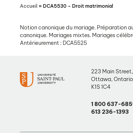
Accueil
»
DCA5530 – Droit matrimonial
Notion canonique du mariage. Préparation a
canonique. Mariages mixtes. Mariages célébré
Antérieurement : DCA5525
223 Main Street
Ottawa
,
Ontari
K1S 1C4
1 800 637-685
613 236-1393