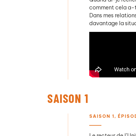
comment cela a-t-
Dans mes relations
davantage la situa
SAISON 1
SAISON 1, ÉPISO
Le recteur de l’Un