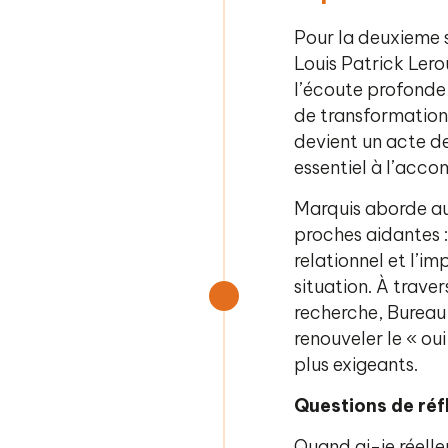
Pour la deuxieme s
Louis Patrick Lero
l’écoute profonde
de transformation
devient un acte de
essentiel à l’ac
Marquis aborde aus
proches aidantes : 
relationnel et l’im
situation. À trave
recherche, Bureau in
renouveler le « ou
plus exigeants.
Questions de réf
Quand ai-je réelle