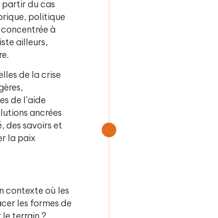
 partir du cas
orique, politique
e concentrée à
ste ailleurs,
re.
lles de la crise
gères,
s de l’aide
lutions ancrées
, des savoirs et
r la paix
n contexte où les
facer les formes de
le terrain ?