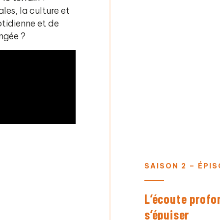
es, la culture et
otidienne et de
ongée ?
SAISON 2 – ÉPIS
L’écoute profo
s’épuiser