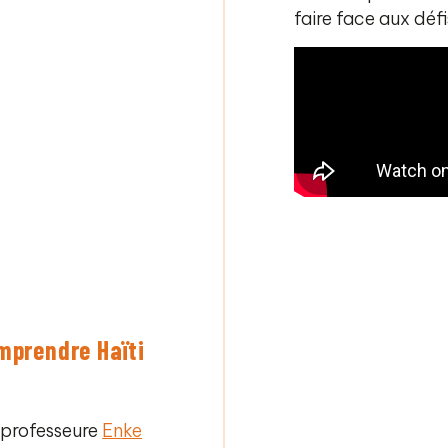
faire face aux déf
omprendre Haïti
 professeure
Enke