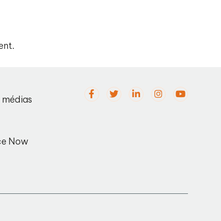
ent.
s médias
ce Now